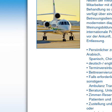
Neben der mediz
Mitarbeiter mit
Behandlung so
verfügt über ein
Betreuungsdiens
modernsten dia
Meinungsbildung
internationale 
vor der Ankunft
Entlassung.
• Persönlicher 
Arabisch,
Spanisch, Chi
• deutsch-/ eng
• Terminvereinb
• Bettreservieru
• Falls erforde
sonstigem
Ambulanz Tran
• Beratung, Unte
• Zimmer-Reservi
Patienten und 
• Zustellung un
oder